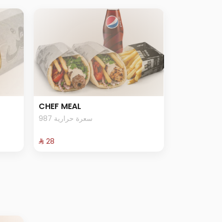
CHEF MEAL
987 سعرة حرارية
⁨⁦‪‬ 28⁩