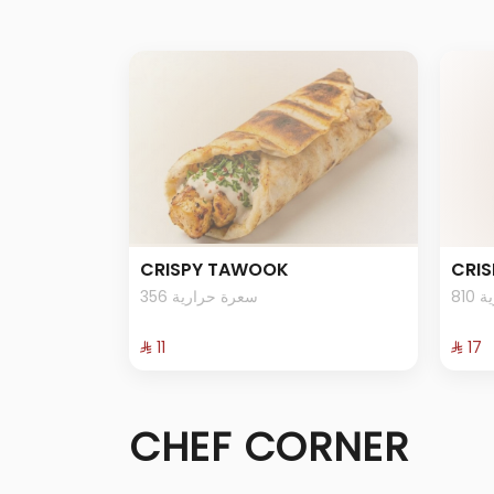
CRISPY TAWOOK
CRIS
81
356 سعرة حرارية
⁨⁦‪‬ 11⁩
⁨⁦‪‬ 17⁩
CHEF CORNER