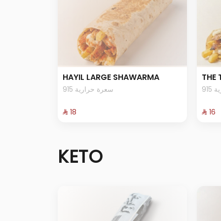
HAYIL LARGE SHAWARMA
THE
91
915 سعرة حرارية
⁨⁦‪‬ 18⁩
⁨⁦‪‬ 16⁩
KETO