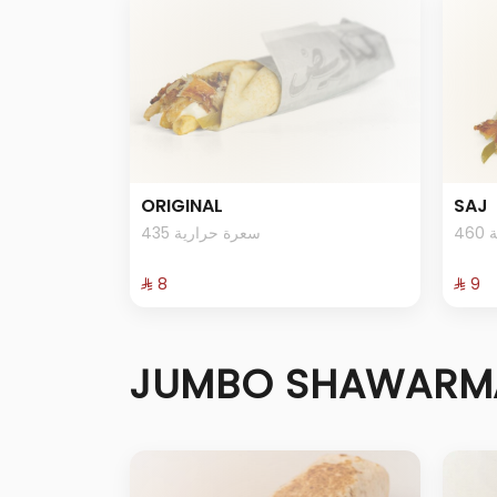
ORIGINAL
SAJ
4
435 سعرة حرارية
⁨⁦‪‬ 8⁩
⁨⁦‪‬ 9⁩
JUMBO SHAWARM