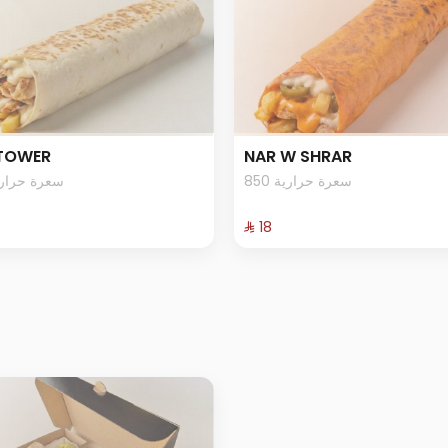
 TOWER
NAR W SHRAR
850 سعرة حرارية
5 سعرة حرارية
⁨⁦‪‬ 18⁩