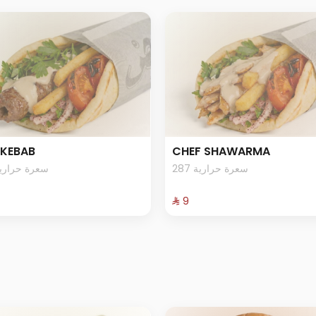
 KEBAB
CHEF SHAWARMA
287 سعرة حرارية
66 سعرة حرارية
⁨⁦‪‬ 9⁩