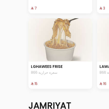
⁨⁦‪‬ 7⁩
⁨⁦‪‬ 3⁩
LGHAWEES FRISE
LAWA
8
866 سعرة حرارية
⁨⁦‪‬ 15⁩
⁨⁦‪‬ 16⁩
JAMRIYAT