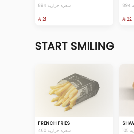
8
894 سعرة حرارية
⁨⁦‪‬ 21⁩
⁨⁦‪‬ 22⁩
START SMILING
FRENCH FRIES
SHA
10
460 سعرة حرارية