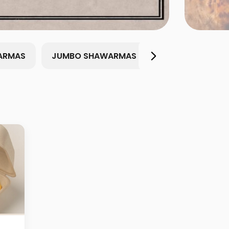
ARMAS
JUMBO SHAWARMAS
KETO
BOX