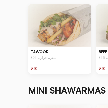
TAWOOK
BEEF
3
326 سعرة حرارية
⁨⁦‪‬ 10⁩
⁨⁦‪‬ 10⁩
MINI SHAWARMAS