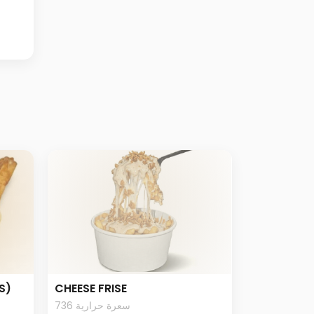
S)
CHEESE FRISE
736 سعرة حرارية