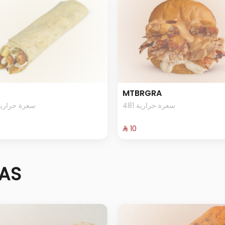
MTBRGRA
481 سعرة حرارية
60 سعرة حرارية
⁨⁦‪‬ 10⁩
AS