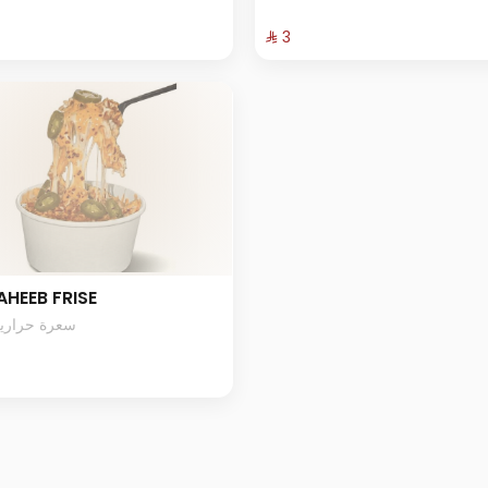
⁨⁦‪‬ 3⁩
HEEB FRISE
66 سعرة حرارية