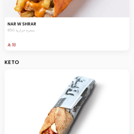
NAR W SHRAR
850 سعرة حرارية
⁨⁦‪‬ 18⁩
KETO