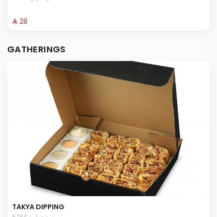
⁨⁦‪‬ 28⁩
GATHERINGS
TAKYA DIPPING
5764 سعرة حرارية