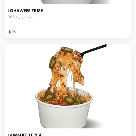
LGHAWEES FRISE
866 سعرة حرارية
⁨⁦‪‬ 15⁩
LAWAHEEB FRISE