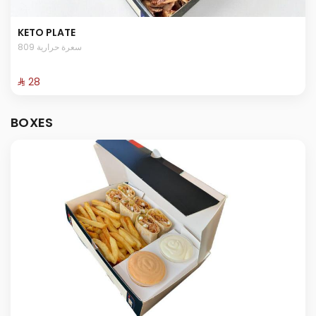
KETO PLATE
809 سعرة حرارية
⁨⁦‪‬ 28⁩
BOXES