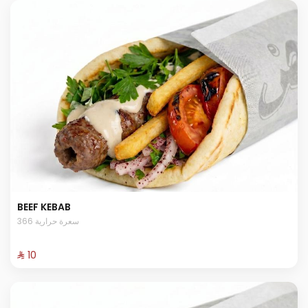
BEEF KEBAB
366 سعرة حرارية
⁨⁦‪‬ 10⁩