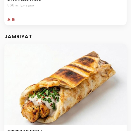
866 سعرة حرارية
⁨⁦‪‬ 16⁩
JAMRIYAT