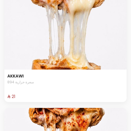
AKKAWI
894 سعرة حرارية
⁨⁦‪‬ 21⁩