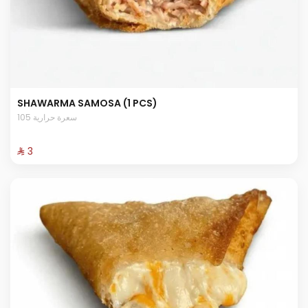
SHAWARMA SAMOSA (1 PCS)
105 سعرة حرارية
⁨⁦‪‬ 3⁩