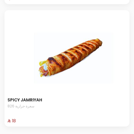
SPICY JAMRIYAH
826 سعرة حرارية
⁨⁦‪‬ 18⁩