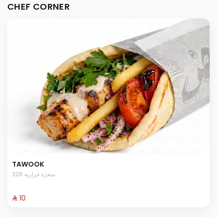
CHEF CORNER
TAWOOK
326 سعرة حرارية
⁨⁦‪‬ 10⁩