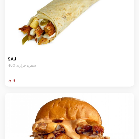
SAJ
460 سعرة حرارية
⁨⁦‪‬ 9⁩