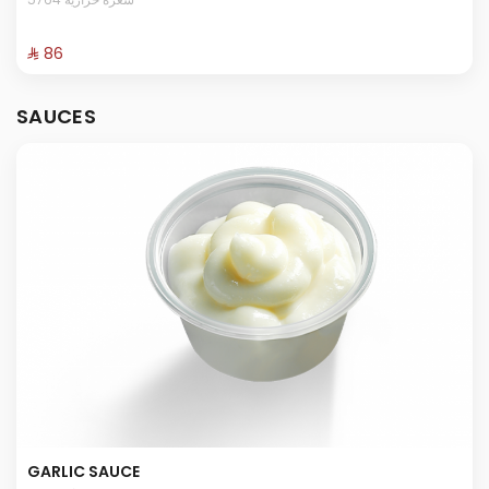
⁨⁦‪‬ 86⁩
SAUCES
GARLIC SAUCE