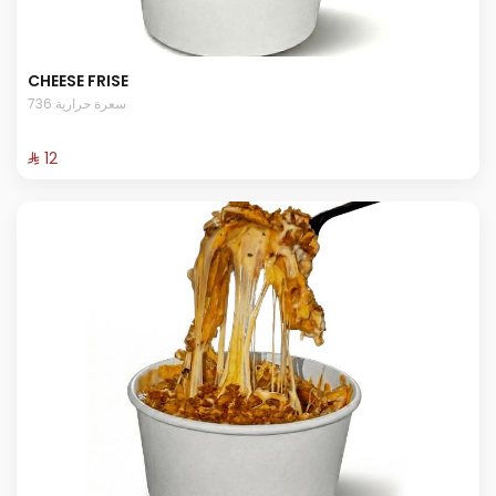
CHEESE FRISE
736 سعرة حرارية
⁨⁦‪‬ 12⁩