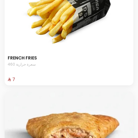
FRENCH FRIES
460 سعرة حرارية
⁨⁦‪‬ 7⁩