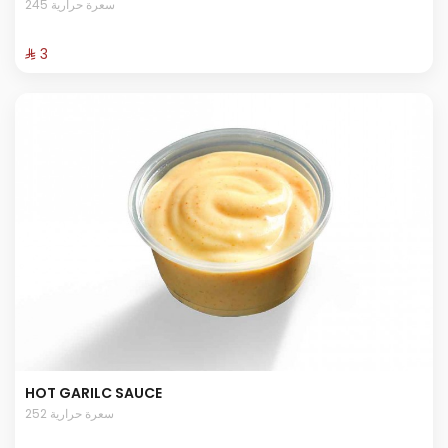
245 سعرة حرارية
⁨⁦‪‬ 3⁩
HOT GARILC SAUCE
252 سعرة حرارية