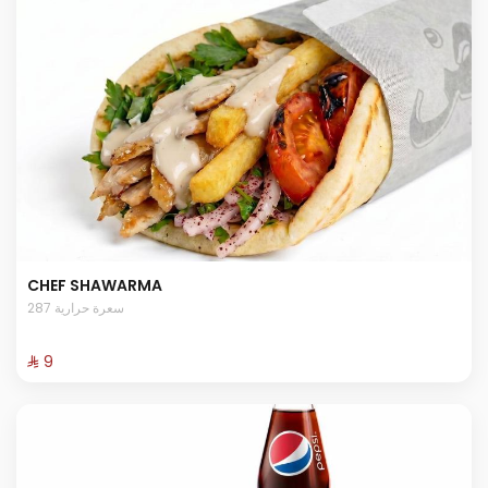
CHEF SHAWARMA
287 سعرة حرارية
⁨⁦‪‬ 9⁩