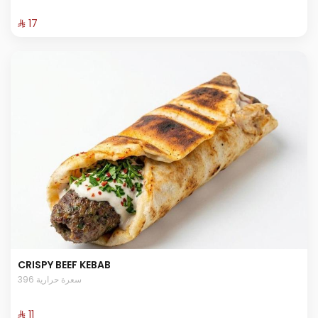
⁨⁦‪‬ 17⁩
CRISPY BEEF KEBAB
396 سعرة حرارية
⁨⁦‪‬ 11⁩