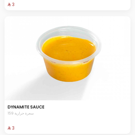
⁨⁦‪‬ 3⁩
DYNAMITE SAUCE
159 سعرة حرارية
⁨⁦‪‬ 3⁩