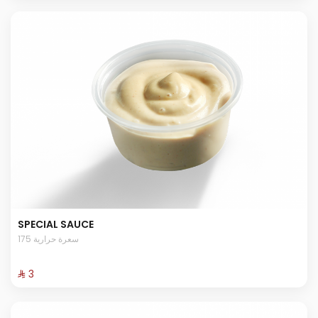
SPECIAL SAUCE
175 سعرة حرارية
⁨⁦‪‬ 3⁩