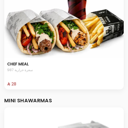
CHEF MEAL
987 سعرة حرارية
⁨⁦‪‬ 28⁩
MINI SHAWARMAS