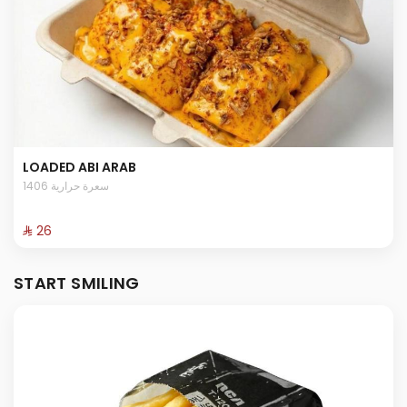
LOADED ABI ARAB
1406 سعرة حرارية
⁨⁦‪‬ 26⁩
START SMILING