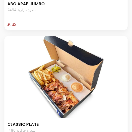
ABO ARAB JUMBO
2454 سعرة حرارية
⁨⁦‪‬ 33⁩
CLASSIC PLATE
1480 سعرة حرارية