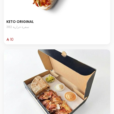
KETO ORIGINAL
382 سعرة حرارية
⁨⁦‪‬ 10⁩