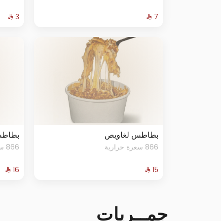
بطاطس لغاويص
بطاطس
866 سعرة حرارية
866 سعرة حرارية
جمــريات