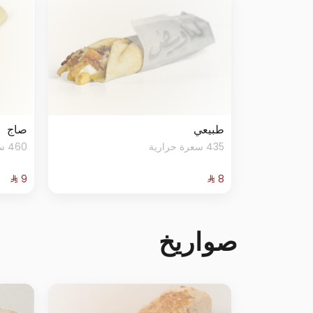
طبيعي
صاج
435 سعرة حرارية
460 سعرة حرارية
صواريخ