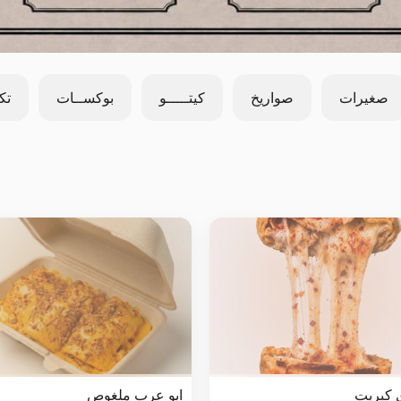
صغيرات
صواريخ
كيتـــــو
بوكســات
تك
 كبريت
ابو عرب ملغوص