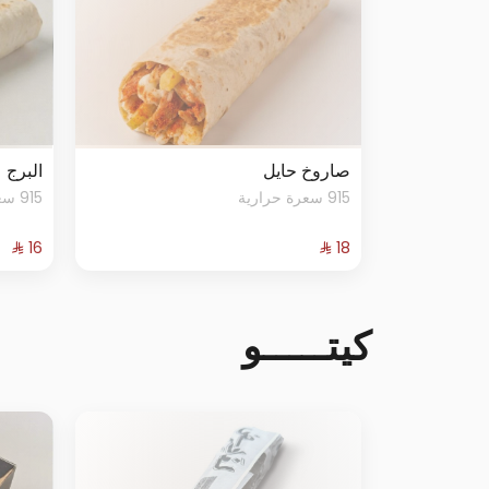
صاروخ حايل
البرج
915 سعرة حرارية
915 سعرة حرارية
كيتـــــو