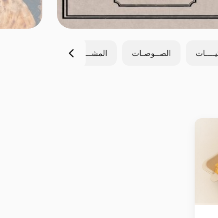
يــــات
الصــوصـات
المشــروبات