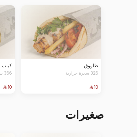
طاووق
كباب 
326 سعرة حرارية
366 سعرة حرارية
صغيرات