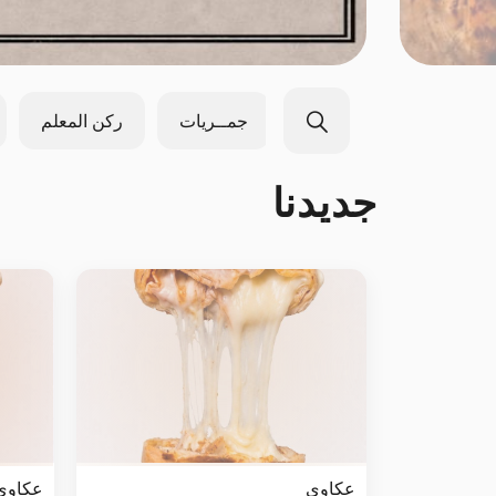
جديدنا
حق الضحك
جمــريات
ركن المعلم
جديدنا
عكاوي
عكاوي