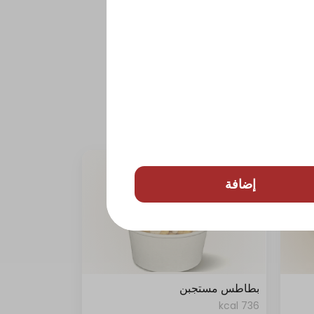
إضافة
بطاطس مستجبن
736 kcal