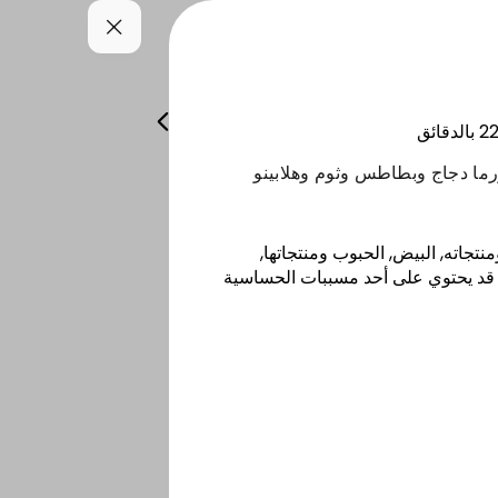
يــــات
الصــوصـات
المشــروبات
22
بالدقائق
ما دجاج وبطاطس وثوم وهلابينو
نتجاته, البيض, الحبوب ومنتجاتها,
 قد يحتوي على أحد مسببات الحساسية