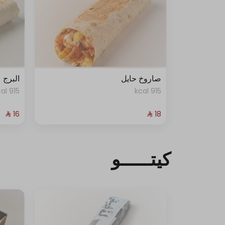
صاروخ حايل
البرج
915 kcal
915 kcal
كيتـــــو