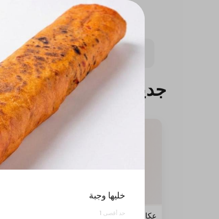
جديدنا
حق الضحك
جمــريات
ركن المعلم
جديدنا
خليها وجبة
حد أقصى 1
عكاوي
عكاوي