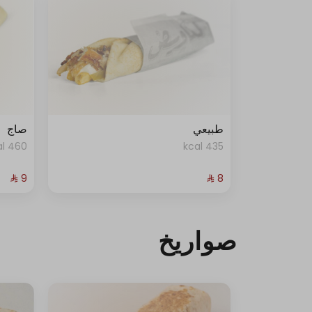
طبيعي
صاج
460 kcal
435 kcal
صواريخ