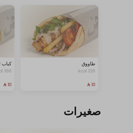
طاووق
كباب 
366 kcal
326 kcal
صغيرات