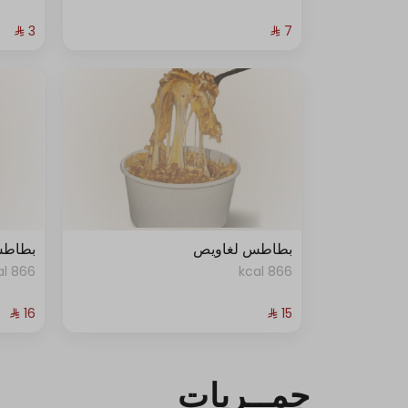
+ فلفل اخضر مشوي
+ سبيشال صوص
+ صوص الثوم الحار
+ صوص الطحينة
+ كاتشـب
الإستثناءات
بطاطس لغاويص
بطاطس
- صوص الثوم
866 kcal
866 kcal
- شطه
- بطاطس
جمــريات
- هلابينو