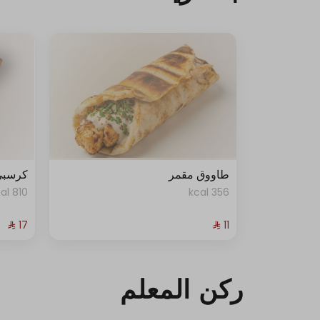
طاووق مقمر
كرسبي
810 kcal
356 kcal
ركن المعلم