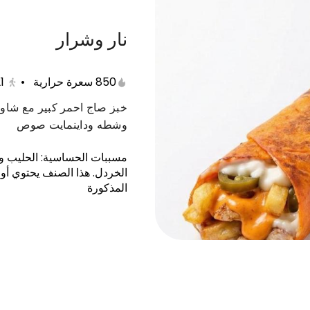
نار وشرار
صغيرات
صواريخ
كيتـــــو
بوكســات
تك
850 سعرة حرارية
•
1
خبز صاج احمر كبير مع شاور
وشطه وداينمايت صوص
مسببات الحساسية
:
الحليب وم
الخردل
.
هذا الصنف يحتوي أو
المذكورة
 كبريت
ابو عرب ملغوص