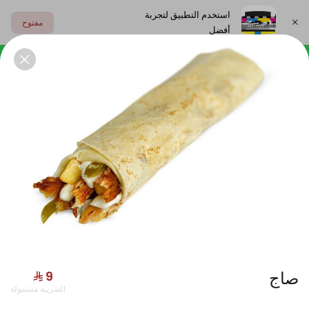
استخدم التطبيق لتجربة
مفتوح
أفضل
اختر العنوان
بوكســات
تكيــــات
الصــوصـات
المشــروبات
جديدنا
صاج
الضريبة مشمولة