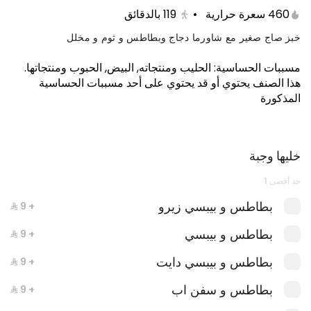
460 سعرة حرارية
•
119
بالدقائق
خبز صاج صغير مع شاورما دجاج وبطاطس و ثوم و مخلل
مسببات الحساسية
:
الحليب ومنتجاته, البيض, الحبوب ومنتجاتها
.
هذا الصنف يحتوي أو قد يحتوي على أحد مسببات الحساسية
المذكورة
خليها وجبة
عكاوي
حد أقصى 1
894 kcal
بطاطس و بيبسي زيرو
+ ⁨⁦‪‬ 9⁩
بطاطس و بيبسي
+ ⁨⁦‪‬ 9⁩
بطاطس و بيبسي دايت
+ ⁨⁦‪‬ 9⁩
بطاطس و سفن اب
+ ⁨⁦‪‬ 9⁩