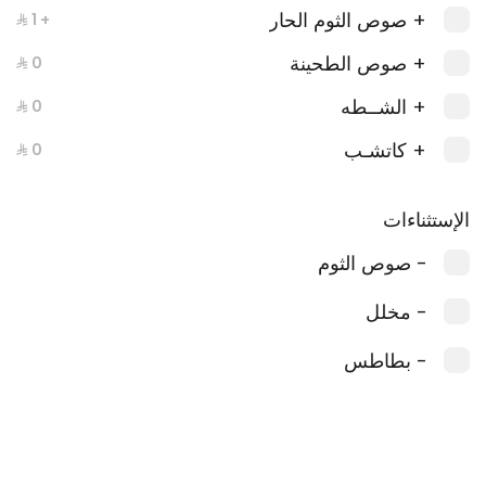
+ صوص الثوم الحار
+ ⁨⁦‪‬ 1⁩
+ صوص الطحينة
+ الشــطه
+ كاتشـب
ابو عرب ملغوص
الإستثناءات
1406 kcal
- صوص الثوم
- مخلل
حق الضحك
- بطاطس