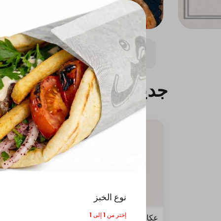
جديدنا
حق الضحك
جمــريات
ركن المعلم
جديدنا
نوع الخبز
إختر من 1 إلى 1
عكاوي
عكاوي