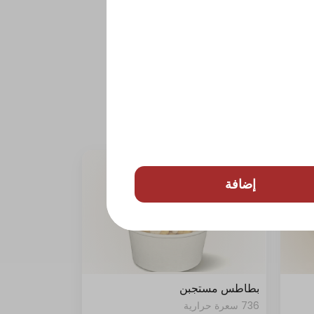
إضافة
بطاطس مستجبن
736 سعرة حرارية