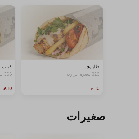
طاووق
كباب 
326 سعرة حرارية
366 سعرة حرارية
صغيرات