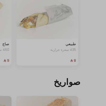
طبيعي
صاج
435 سعرة حرارية
460 سعرة حرارية
صواريخ