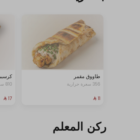
- صوص الطحينة
- البقدونس
- طماطم مشوي
- بصل
طاووق مقمر
كرسبي
356 سعرة حرارية
810 سعرة حرارية
ركن المعلم