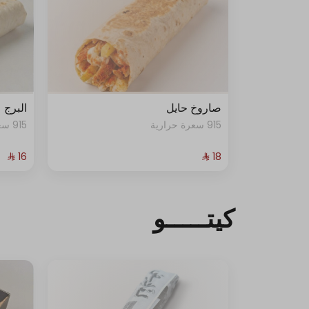
صاروخ حايل
البرج
915 سعرة حرارية
915 سعرة حرارية
كيتـــــو