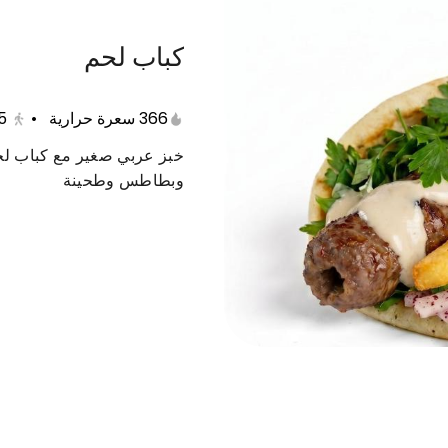
كباب لحم
صغيرات
صواريخ
كيتـــــو
بوكســات
تك
366 سعرة حرارية
•
5
خبز عربي صغير مع كباب 
وبطاطس وطحينة
 كبريت
ابو عرب ملغوص