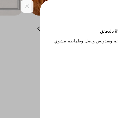
يــــات
الصــوصـات
المشــروبات
9
بالدقائق
لحم وبقدونس وبصل وطماطم مشوي