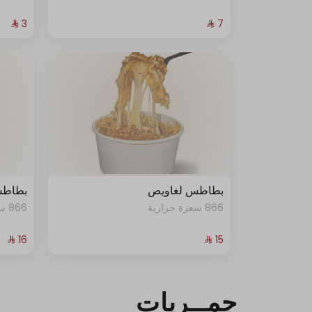
بطاطس و ماونتن ديو
بطاطس و مويه
اضافات الشاورما
حد أقصى 4
+ جبن
+ الشــطه
بطاطس لغاويص
بطاطس
+ كاتشـب
866 سعرة حرارية
866 سعرة حرارية
+ مخلل
الإستثناءات
جمــريات
- بطاطس