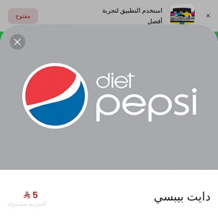
استخدم التطبيق لتجربة
مفتوح
أفضل
اختر العنوان
بوكســات
تكيــــات
الصــوصـات
المشــروبات
جديدنا
دايت بيبسي
الضريبة مشمولة