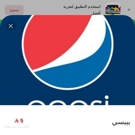
استخدم التطبيق لتجربة
مفتوح
أفضل
اختر العنوان
بوكســات
تكيــــات
الصــوصـات
المشــروبات
جديدنا
بيبسي
الضريبة مشمولة