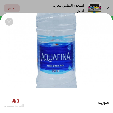
استخدم التطبيق لتجربة
مفتوح
أفضل
اختر العنوان
بوكســات
تكيــــات
الصــوصـات
المشــروبات
جديدنا
مويه
الضريبة مشمولة