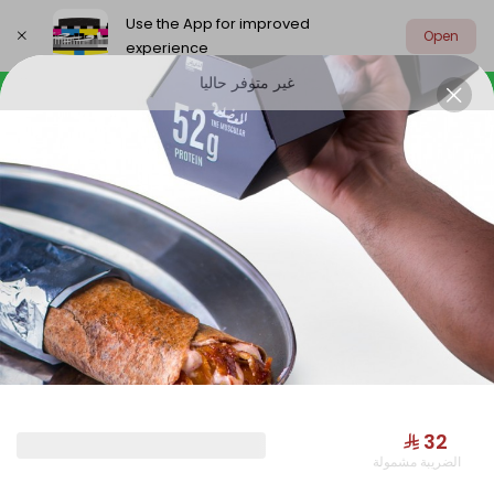
Use the App for improved
Open
experience
غير متوفر حاليا
Select address
OUR NEW
START SMILING
JAMRIYAT
OUR NEW
⁨⁦‪‬ 32⁩
الضريبة مشمولة