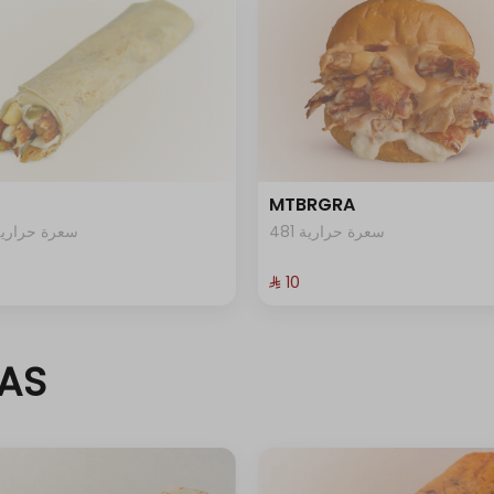
MTBRGRA
481 سعرة حرارية
60 سعرة حرارية
⁨⁦‪‬ 10⁩
AS