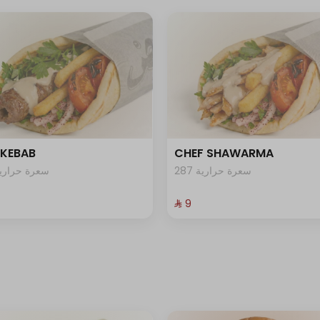
 KEBAB
CHEF SHAWARMA
287 سعرة حرارية
66 سعرة حرارية
⁨⁦‪‬ 9⁩