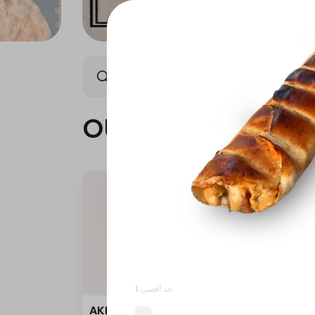
OUR NEW
START SMILI
OUR NEW
حد أقصى 1
AKKAWI
AKKA