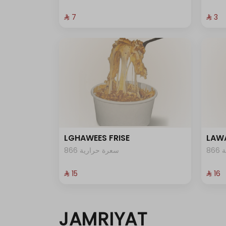
⁨⁦‪‬ 7⁩
⁨⁦‪‬ 3⁩
الإستثناءات
LGHAWEES FRISE
LAWA
8
866 سعرة حرارية
⁨⁦‪‬ 15⁩
⁨⁦‪‬ 16⁩
JAMRIYAT