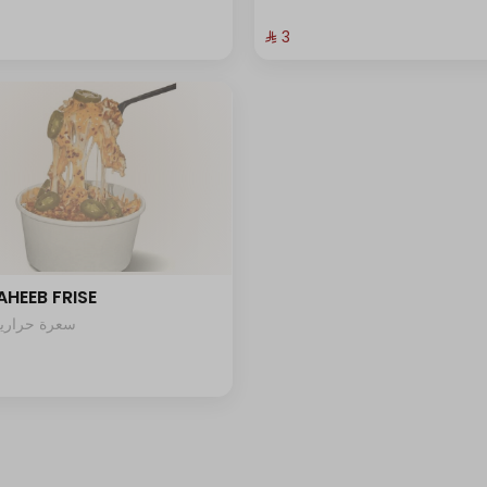
+ ⁨⁦‪‬ 1⁩
⁨⁦‪‬ 3⁩
⁨⁦‪‬ 0⁩
⁨⁦‪‬ 0⁩
HEEB FRISE
66 سعرة حرارية