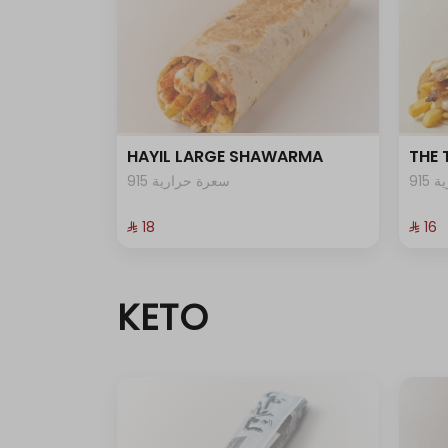
HAYIL LARGE SHAWARMA
THE
91
915 سعرة حرارية
⁨⁦‪‬ 18⁩
⁨⁦‪‬ 16⁩
KETO