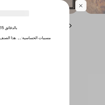
ARMAS
JUMBO SHAWARMAS
KETO
BOX
215
بالدقائق
هذا الصنف 
.
, ,
:
مسببات الحساسية