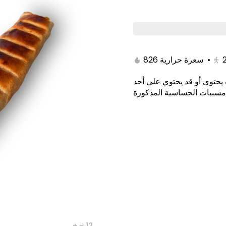
NG
JAMRIYAT
CHEF CORNER
MINI SHAW
826 سعرة حرارية
•
يحتوي أو قد يحتوي على أحد
مسببات الحساسية المذكورة
WI SPICY
LOADED ABI ARAB
+ ⁨⁦‪‬ 12⁩