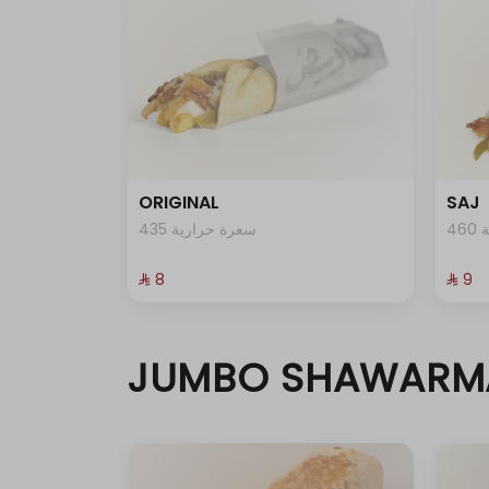
ORIGINAL
SAJ
4
435 سعرة حرارية
⁨⁦‪‬ 8⁩
⁨⁦‪‬ 9⁩
JUMBO SHAWARM