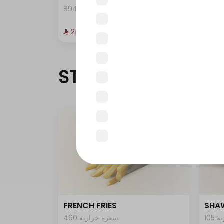
8
894 سعرة حرارية
⁨⁦‪‬ 21⁩
⁨⁦‪‬ 22⁩
START SMILING
حد أقصى 4
FRENCH FRIES
SHA
10
460 سعرة حرارية