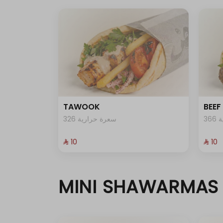
TAWOOK
BEEF
3
326 سعرة حرارية
⁨⁦‪‬ 10⁩
⁨⁦‪‬ 10⁩
MINI SHAWARMAS