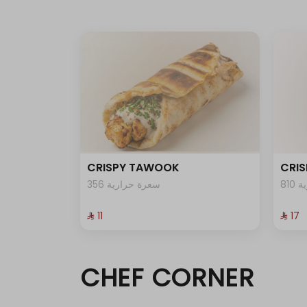
CRISPY TAWOOK
CRIS
81
356 سعرة حرارية
⁨⁦‪‬ 11⁩
⁨⁦‪‬ 17⁩
CHEF CORNER